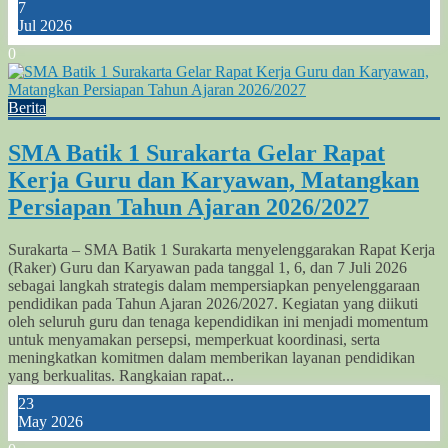
7
Jul 2026
0
Berita
SMA Batik 1 Surakarta Gelar Rapat
Kerja Guru dan Karyawan, Matangkan
Persiapan Tahun Ajaran 2026/2027
Surakarta – SMA Batik 1 Surakarta menyelenggarakan Rapat Kerja
(Raker) Guru dan Karyawan pada tanggal 1, 6, dan 7 Juli 2026
sebagai langkah strategis dalam mempersiapkan penyelenggaraan
pendidikan pada Tahun Ajaran 2026/2027. Kegiatan yang diikuti
oleh seluruh guru dan tenaga kependidikan ini menjadi momentum
untuk menyamakan persepsi, memperkuat koordinasi, serta
meningkatkan komitmen dalam memberikan layanan pendidikan
yang berkualitas. Rangkaian rapat...
23
May 2026