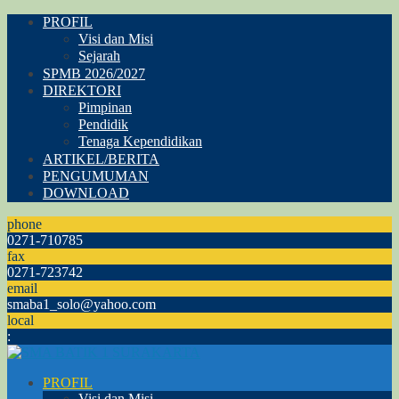
PROFIL
Visi dan Misi
Sejarah
SPMB 2026/2027
DIREKTORI
Pimpinan
Pendidik
Tenaga Kependidikan
ARTIKEL/BERITA
PENGUMUMAN
DOWNLOAD
phone
0271-710785
fax
0271-723742
email
smaba1_solo@yahoo.com
local
:
PROFIL
Visi dan Misi