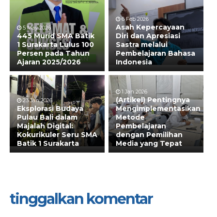
6 Feb 2026
Asah Kepercayaan
5 May 2026
445 Murid SMA Batik
Diri dan Apresiasi
1 Surakarta Lulus 100
Sastra melalui
Persen pada Tahun
Pembelajaran Bahasa
Ajaran 2025/2026
Indonesia
1 Jan 2026
(Artikel) Pentingnya
23 Jan 2026
Eksplorasi Budaya
Mengimplementasikan
Pulau Bali dalam
Metode
Majalah Digital:
Pembelajaran
Kokurikuler Seru SMA
dengan Pemilihan
Batik 1 Surakarta
Media yang Tepat
tinggalkan komentar