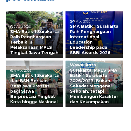
7 Aug 2026
SMA Batik 1 Surakarta
7 Aug 2026
SMA Batik 1 Surakarta
Raih Penghargaan
Raih Penghargaan
International
Terbaik III
Education
Pelaksanaan MPLS
Leadership pada
Tingkat Jawa Tengah
SBBI Awards 2026
31 Jul 2026
Bersama Astrid,
Wawalikota
Surakarta, MPLS SMA
4 Aug 2026
SMA Batik 1 Surakarta
Batik 1 Surakarta
dan BSN Berikan
2026/2027: Bukan
Beasiswa Prestasi
Sekadar Mengenal
bagi Siswa
Sekolah, tetapi
Berprestasi Tingkat
Membangun Karakter
Kota hingga Nasional
dan Kekompakan