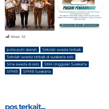
Views:
43
putra-putri daerah
Sekolah swasta terbaik
Sekolah swasta terbaik di surakarta solo
Sma swasta di solo
SMA Unggulan Surakarta
SPMB
SPMB Surakarta
pos terkait...