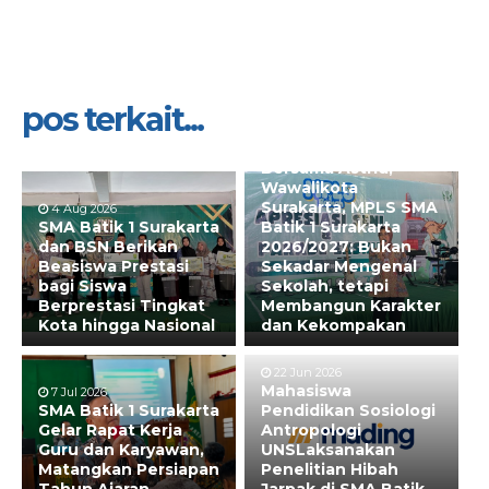
pos terkait...
31 Jul 2026
Bersama Astrid,
Wawalikota
Surakarta, MPLS SMA
4 Aug 2026
SMA Batik 1 Surakarta
Batik 1 Surakarta
dan BSN Berikan
2026/2027: Bukan
Beasiswa Prestasi
Sekadar Mengenal
bagi Siswa
Sekolah, tetapi
Berprestasi Tingkat
Membangun Karakter
Kota hingga Nasional
dan Kekompakan
22 Jun 2026
Mahasiswa
7 Jul 2026
SMA Batik 1 Surakarta
Pendidikan Sosiologi
Gelar Rapat Kerja
Antropologi
Guru dan Karyawan,
UNSLaksanakan
Matangkan Persiapan
Penelitian Hibah
Tahun Ajaran
Jarpak di SMA Batik