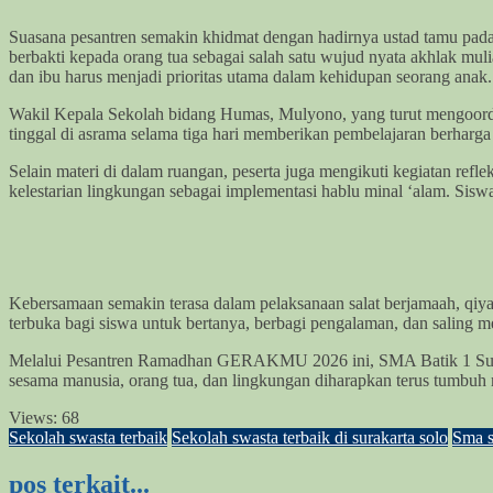
Suasana pesantren semakin khidmat dengan hadirnya ustad tamu pada
berbakti kepada orang tua sebagai salah satu wujud nyata akhlak mul
dan ibu harus menjadi prioritas utama dalam kehidupan seorang anak. 
Wakil Kepala Sekolah bidang Humas, Mulyono, yang turut mengoordi
tinggal di asrama selama tiga hari memberikan pembelajaran berharga
Selain materi di dalam ruangan, peserta juga mengikuti kegiatan ref
kelestarian lingkungan sebagai implementasi hablu minal ‘alam. Sis
Kebersamaan semakin terasa dalam pelaksanaan salat berjamaah, qiya
terbuka bagi siswa untuk bertanya, berbagi pengalaman, dan saling m
Melalui Pesantren Ramadhan GERAKMU 2026 ini, SMA Batik 1 Surakarta
sesama manusia, orang tua, dan lingkungan diharapkan terus tumbuh m
Views:
68
Sekolah swasta terbaik
Sekolah swasta terbaik di surakarta solo
Sma s
pos terkait...