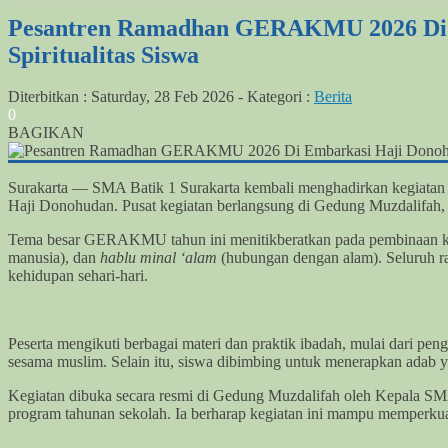
Pesantren Ramadhan GERAKMU 2026 Di E
Spiritualitas Siswa
Diterbitkan :
Saturday, 28 Feb 2026
-
Kategori :
Berita
0
BAGIKAN
Surakarta — SMA Batik 1 Surakarta kembali menghadirkan kegiat
Haji Donohudan. Pusat kegiatan berlangsung di Gedung Muzdalifah, 
Tema besar GERAKMU tahun ini menitikberatkan pada pembinaan kar
manusia), dan
hablu minal ‘alam
(hubungan dengan alam). Seluruh r
kehidupan sehari-hari.
Peserta mengikuti berbagai materi dan praktik ibadah, mulai dari pe
sesama muslim. Selain itu, siswa dibimbing untuk menerapkan adab y
Kegiatan dibuka secara resmi di Gedung Muzdalifah oleh Kepala SMA
program tahunan sekolah. Ia berharap kegiatan ini mampu memperkuat