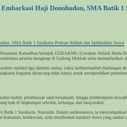
mbarkasi Haji Donohudan, SMA Batik 1 S
an Pesantren Ramadhan bertajuk GERAKMU (Gerakan Akhlak Mulia Ram
sementara peserta menginap di Gedung Mekkah serta memanfaatkan area
akter melalui tiga dimensi utama, yakni
habluminallah
(hubungan de
angkaian kegiatan dirancang tidak hanya untuk memperdalam pemahama
nguatan tauhid, pembiasaan salat berjamaah, hingga pembelajaran kewaj
ang baik di lingkungan sekolah, keluarga, dan masyarakat.
 Batik 1 Surakarta, Nasrudin. Dalam sambutannya, ia menyampaikan a
 keimanan, ketakwaan, serta membentuk karakter siswa yang santun da