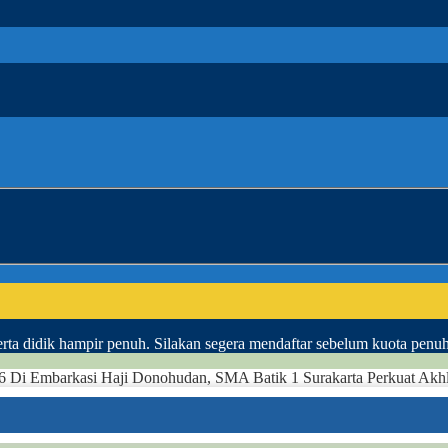
ta didik hampir penuh. Silakan segera mendaftar sebelum kuota penu
Embarkasi Haji Donohudan, SMA Batik 1 Surakarta Perkuat Akhlak