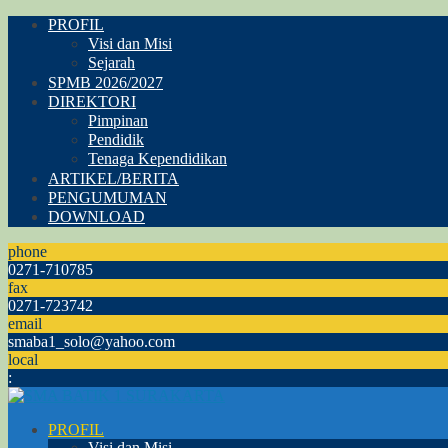
PROFIL
Visi dan Misi
Sejarah
SPMB 2026/2027
DIREKTORI
Pimpinan
Pendidik
Tenaga Kependidikan
ARTIKEL/BERITA
PENGUMUMAN
DOWNLOAD
phone
0271-710785
fax
0271-723742
email
smaba1_solo@yahoo.com
local
:
PROFIL
Visi dan Misi