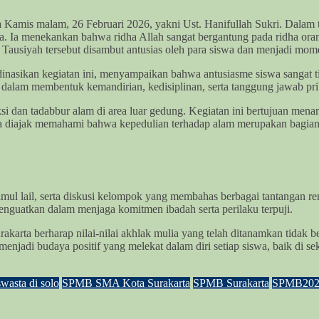
 Kamis malam, 26 Februari 2026, yakni Ust. Hanifullah Sukri. Dalam 
ia. Ia menekankan bahwa ridha Allah sangat bergantung pada ridha ora
Tausiyah tersebut disambut antusias oleh para siswa dan menjadi momen
nasikan kegiatan ini, menyampaikan bahwa antusiasme siswa sangat t
 dalam membentuk kemandirian, kedisiplinan, serta tanggung jawab pri
leksi dan tadabbur alam di area luar gedung. Kegiatan ini bertujuan m
wa diajak memahami bahwa kepedulian terhadap alam merupakan bagian d
mul lail, serta diskusi kelompok yang membahas berbagai tantangan rem
enguatkan dalam menjaga komitmen ibadah serta perilaku terpuji.
 berharap nilai-nilai akhlak mulia yang telah ditanamkan tidak berh
enjadi budaya positif yang melekat dalam diri setiap siswa, baik di s
wasta di solo
SPMB SMA Kota Surakarta
SPMB Surakarta
SPMB202