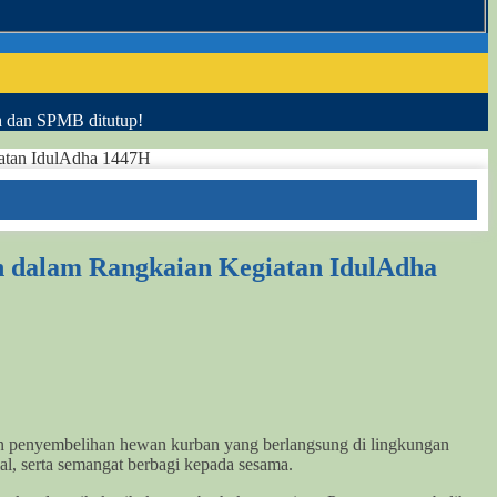
h dan SPMB ditutup!
iatan IdulAdha 1447H
n dalam Rangkaian Kegiatan IdulAdha
an penyembelihan hewan kurban yang berlangsung di lingkungan
al, serta semangat berbagi kepada sesama.