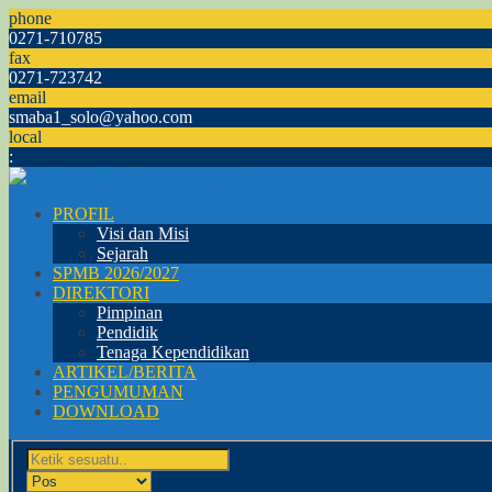
phone
0271-710785
fax
0271-723742
email
smaba1_solo@yahoo.com
local
:
PROFIL
Visi dan Misi
Sejarah
SPMB 2026/2027
DIREKTORI
Pimpinan
Pendidik
Tenaga Kependidikan
ARTIKEL/BERITA
PENGUMUMAN
DOWNLOAD