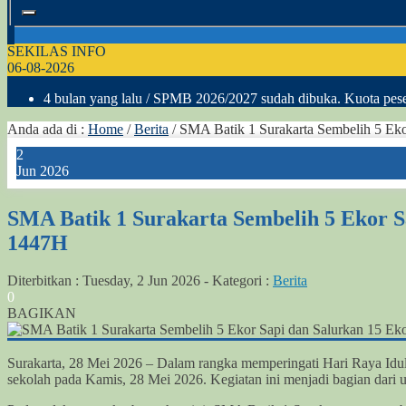
SEKILAS INFO
06-08-2026
4 bulan yang lalu
/ SPMB 2026/2027 sudah dibuka. Kuota peser
Anda ada di :
Home
/
Berita
/
SMA Batik 1 Surakarta Sembelih 5 Ek
2
Jun 2026
SMA Batik 1 Surakarta Sembelih 5 Ekor 
1447H
Diterbitkan :
Tuesday, 2 Jun 2026
-
Kategori :
Berita
0
BAGIKAN
Surakarta, 28 Mei 2026 – Dalam rangka memperingati Hari Raya Idu
sekolah pada Kamis, 28 Mei 2026. Kegiatan ini menjadi bagian dari u