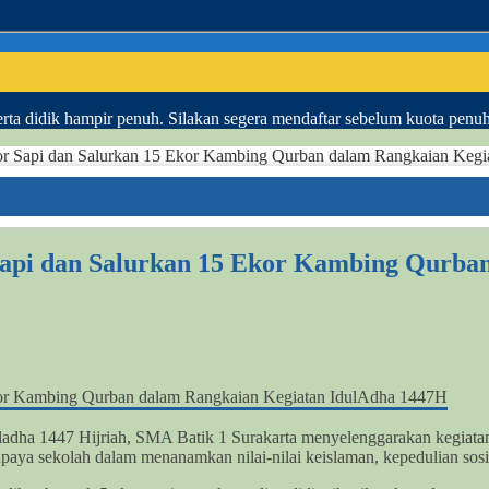
ta didik hampir penuh. Silakan segera mendaftar sebelum kuota penu
or Sapi dan Salurkan 15 Ekor Kambing Qurban dalam Rangkaian Keg
Sapi dan Salurkan 15 Ekor Kambing Qurba
ladha 1447 Hijriah, SMA Batik 1 Surakarta menyelenggarakan kegiat
paya sekolah dalam menanamkan nilai-nilai keislaman, kepedulian sosi