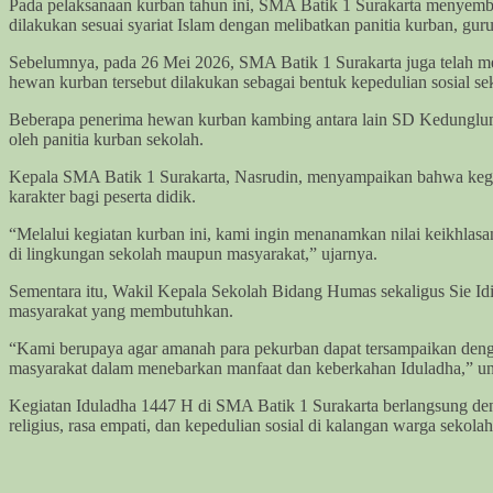
Pada pelaksanaan kurban tahun ini, SMA Batik 1 Surakarta menyembe
dilakukan sesuai syariat Islam dengan melibatkan panitia kurban, gu
Sebelumnya, pada 26 Mei 2026, SMA Batik 1 Surakarta juga telah m
hewan kurban tersebut dilakukan sebagai bentuk kepedulian sosial s
Beberapa penerima hewan kurban kambing antara lain SD Kedunglumbu,
oleh panitia kurban sekolah.
Kepala SMA Batik 1 Surakarta, Nasrudin, menyampaikan bahwa kegiat
karakter bagi peserta didik.
“Melalui kegiatan kurban ini, kami ingin menanamkan nilai keikhla
di lingkungan sekolah maupun masyarakat,” ujarnya.
Sementara itu, Wakil Kepala Sekolah Bidang Humas sekaligus Sie Id
masyarakat yang membutuhkan.
“Kami berupaya agar amanah para pekurban dapat tersampaikan denga
masyarakat dalam menebarkan manfaat dan keberkahan Iduladha,” u
Kegiatan Iduladha 1447 H di SMA Batik 1 Surakarta berlangsung deng
religius, rasa empati, dan kepedulian sosial di kalangan warga sekol