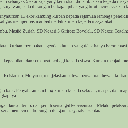
lih sebanyak 5 ekor sapi yang kemudian didistribusikan kepada masy
ru, karyawan, serta dukungan berbagai pihak yang turut menyukseskan ke
enyalurkan 15 ekor kambing kurban kepada sejumlah lembaga pendidik
ekaligus memperluas manfaat ibadah kurban kepada masyarakat.
 Masjid Zuriah, SD Negeri 3 Giriroto Boyolali, SD Negeri Tegalharjo
an kurban merupakan agenda tahunan yang tidak hanya berorientasi pa
san, kepedulian, dan semangat berbagi kepada siswa. Kurban menjadi 
iil Keislaman, Mulyono, menjelaskan bahwa penyaluran hewan kurban d
n baik. Penyaluran kambing kurban kepada sekolah, masjid, dan maje
ngkapnya.
an lancar, tertib, dan penuh semangat kebersamaan. Melalui pelaksan
ah serta mempererat hubungan dengan masyarakat sekitar.