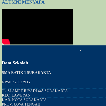
ALUMNI MENYAPA
Data Sekolah
SMA BATIK 1 SURAKARTA
NPSN : 20327935
JL. SLAMET RIYADI 445 SURAKARTA
KEC.
LAWEYAN
KAB.
KOTA SURAKARTA
PROV.
JAWA TENGAH