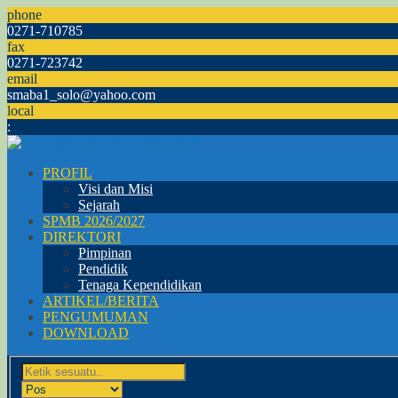
phone
0271-710785
fax
0271-723742
email
smaba1_solo@yahoo.com
local
:
PROFIL
Visi dan Misi
Sejarah
SPMB 2026/2027
DIREKTORI
Pimpinan
Pendidik
Tenaga Kependidikan
ARTIKEL/BERITA
PENGUMUMAN
DOWNLOAD