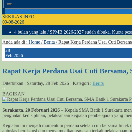
SEKILAS INFO
09-08-2026
4 bulan yang lalu
/ SPMB 2026/2027 sudah dibuka. Kuota peser
Anda ada di :
Home
/
Berita
/
Rapat Kerja Perdana Usai Cuti Bersama
28
Feb 2026
Rapat Kerja Perdana Usai Cuti Bersama, S
Diterbitkan :
Saturday, 28 Feb 2026
-
Kategori :
Berita
0
BAGIKAN
Surakarta, 20 Februari 2026 –
Kepala SMA Batik 1 Surakarta mengg
penguatan kedisiplinan, pelaksanaan kegiatan pembelajaran yang mena
Kegiatan ini menjadi momentum perdana setelah cuti bersama Imlek
antusias berdiskusi dan menyampaikan gagasan terkait pelaksanaan pr