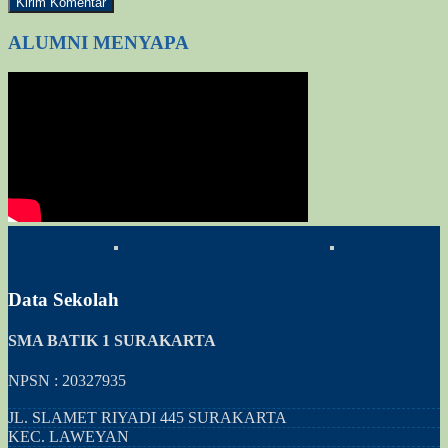
ALUMNI MENYAPA
Data Sekolah
SMA BATIK 1 SURAKARTA
NPSN : 20327935
JL. SLAMET RIYADI 445 SURAKARTA
KEC.
LAWEYAN