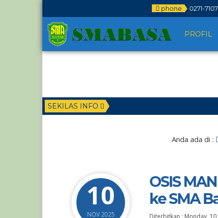
phone
0271-710
PROFIL
SEKILAS INFO
Anda ada di :
OSIS MAN 
10
ke SMA Bat
NOV 2025
Diterbitkan :
Monday, 10