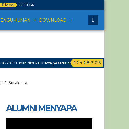
local
22
:
28
04
PENGUMUMAN
DOWNLOAD
04-08-2026
 sudah dibuka. Kuota peserta didik hampir penuh. Silakan segera mend
ik 1 Surakarta
ALUMNI MENYAPA