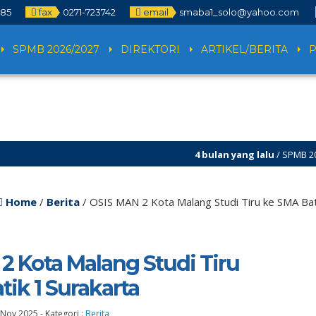
785
fax
0271-723742
email
smaba1_solo@yahoo.com
SPMB 2026/2027
DIREKTORI
ARTIKEL/BERITA
4 bulan yang lalu
/ SPMB 2026/2027
dan SPMB ditutup!
Home
/
Berita
/
OSIS MAN 2 Kota Malang Studi Tiru ke SMA Bat
2 Kota Malang Studi Tiru
ik 1 Surakarta
 Nov 2025
-
Kategori :
Berita