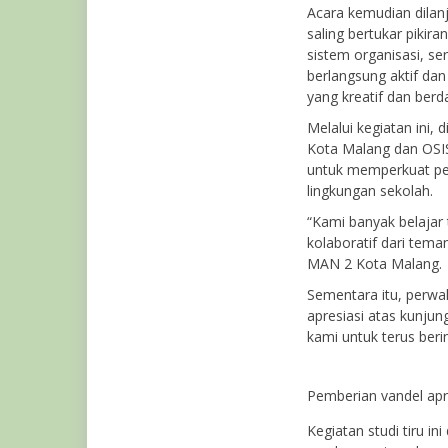
Acara kemudian dilanj
saling bertukar pikir
sistem organisasi, se
berlangsung aktif da
yang kreatif dan berda
Melalui kegiatan ini,
Kota Malang dan OSIS 
untuk memperkuat per
lingkungan sekolah.
“Kami banyak belaja
kolaboratif dari tema
MAN 2 Kota Malang.
Sementara itu, perwa
apresiasi atas kunju
kami untuk terus beri
Pemberian vandel apre
Kegiatan studi tiru i