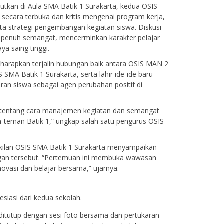
utkan di Aula SMA Batik 1 Surakarta, kedua OSIS
an secara terbuka dan kritis mengenai program kerja,
rta strategi pengembangan kegiatan siswa. Diskusi
n penuh semangat, mencerminkan karakter pelajar
ya saing tinggi.
 diharapkan terjalin hubungan baik antara OSIS MAN 2
SMA Batik 1 Surakarta, serta lahir ide-ide baru
an siswa sebagai agen perubahan positif di
r tentang cara manajemen kegiatan dan semangat
n-teman Batik 1,” ungkap salah satu pengurus OSIS
kilan OSIS SMA Batik 1 Surakarta menyampaikan
ngan tersebut. “Pertemuan ini membuka wawasan
novasi dan belajar bersama,” ujarnya.
siasi dari kedua sekolah.
ni ditutup dengan sesi foto bersama dan pertukaran