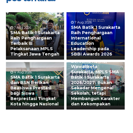
7 Aug 2026
SMA Batik 1 Surakarta
7 Aug 2026
SMA Batik 1 Surakarta
Raih Penghargaan
Raih Penghargaan
International
Terbaik III
Education
Pelaksanaan MPLS
Leadership pada
Tingkat Jawa Tengah
SBBI Awards 2026
31 Jul 2026
Bersama Astrid,
Wawalikota
Surakarta, MPLS SMA
4 Aug 2026
SMA Batik 1 Surakarta
Batik 1 Surakarta
dan BSN Berikan
2026/2027: Bukan
Beasiswa Prestasi
Sekadar Mengenal
bagi Siswa
Sekolah, tetapi
Berprestasi Tingkat
Membangun Karakter
Kota hingga Nasional
dan Kekompakan