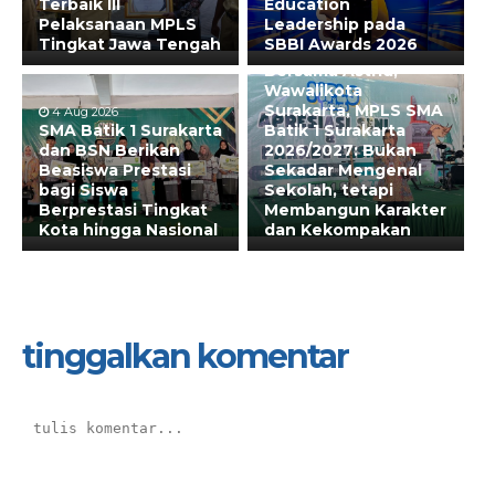
Terbaik III
Education
Pelaksanaan MPLS
Leadership pada
Tingkat Jawa Tengah
SBBI Awards 2026
31 Jul 2026
Bersama Astrid,
Wawalikota
Surakarta, MPLS SMA
4 Aug 2026
SMA Batik 1 Surakarta
Batik 1 Surakarta
dan BSN Berikan
2026/2027: Bukan
Beasiswa Prestasi
Sekadar Mengenal
bagi Siswa
Sekolah, tetapi
Berprestasi Tingkat
Membangun Karakter
Kota hingga Nasional
dan Kekompakan
tinggalkan komentar