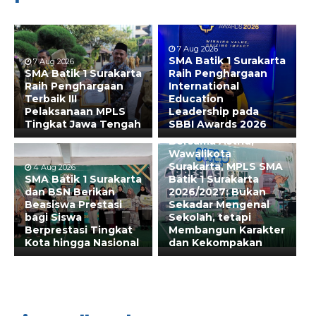
7 Aug 2026
SMA Batik 1 Surakarta
7 Aug 2026
SMA Batik 1 Surakarta
Raih Penghargaan
Raih Penghargaan
International
Terbaik III
Education
Pelaksanaan MPLS
Leadership pada
Tingkat Jawa Tengah
SBBI Awards 2026
31 Jul 2026
Bersama Astrid,
Wawalikota
Surakarta, MPLS SMA
4 Aug 2026
SMA Batik 1 Surakarta
Batik 1 Surakarta
dan BSN Berikan
2026/2027: Bukan
Beasiswa Prestasi
Sekadar Mengenal
bagi Siswa
Sekolah, tetapi
Berprestasi Tingkat
Membangun Karakter
Kota hingga Nasional
dan Kekompakan