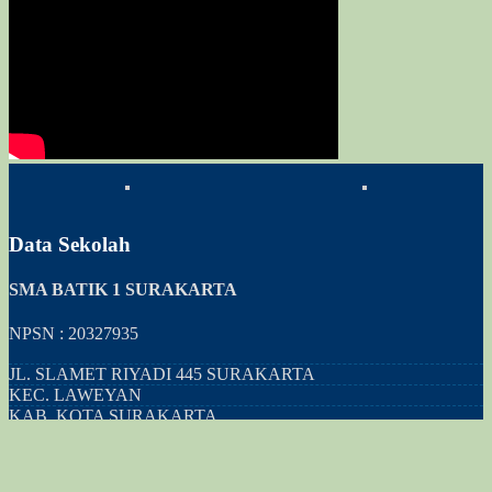
Data Sekolah
SMA BATIK 1 SURAKARTA
NPSN : 20327935
JL. SLAMET RIYADI 445 SURAKARTA
KEC.
LAWEYAN
KAB.
KOTA SURAKARTA
PROV.
JAWA TENGAH
KODE POS
57146
Copyright © 2020
SMA BATIK 1 SURAKARTA
.
Support System