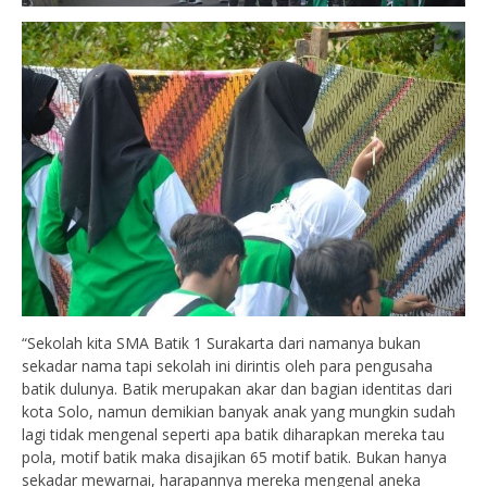
“Sekolah kita SMA Batik 1 Surakarta dari namanya bukan
sekadar nama tapi sekolah ini dirintis oleh para pengusaha
batik dulunya. Batik merupakan akar dan bagian identitas dari
kota Solo, namun demikian banyak anak yang mungkin sudah
lagi tidak mengenal seperti apa batik diharapkan mereka tau
pola, motif batik maka disajikan 65 motif batik. Bukan hanya
sekadar mewarnai, harapannya mereka mengenal aneka