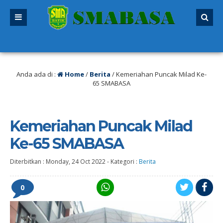
 sudah dibuka. Kuota peserta didik hampir penuh. Silakan segera mendaftar 
Anda ada di :
Home
/
Berita
/
Kemeriahan Puncak Milad Ke-
65 SMABASA
Kemeriahan Puncak Milad
Ke-65 SMABASA
Diterbitkan :
Monday, 24 Oct 2022
-
Kategori :
Berita
0