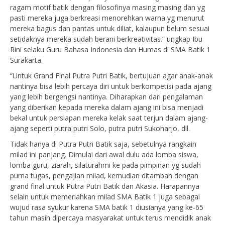
ragam motif batik dengan filosofinya masing masing dan yg
pasti mereka juga berkreasi menorehkan warna yg menurut
mereka bagus dan pantas untuk diliat, kalaupun belum sesuai
setidaknya mereka sudah berani berkreativitas.” ungkap Ibu
Rini selaku Guru Bahasa Indonesia dan Humas di SMA Batik 1
Surakarta.
“Untuk Grand Final Putra Putri Batik, bertujuan agar anak-anak
nantinya bisa lebih percaya diri untuk berkompetisi pada ajang
yang lebih bergengsi nantinya. Diharapkan dari pengalaman
yang diberikan kepada mereka dalam ajang ini bisa menjadi
bekal untuk persiapan mereka kelak saat terjun dalam ajang-
ajang seperti putra putri Solo, putra putri Sukoharjo, dll.
Tidak hanya di Putra Putri Batik saja, sebetulnya rangkain
milad ini panjang. Dimulai dari awal dulu ada lomba siswa,
lomba guru, ziarah, silaturahmi ke pada pimpinan yg sudah
purna tugas, pengajian milad, kemudian ditambah dengan
grand final untuk Putra Putri Batik dan Akasia. Harapannya
selain untuk memeriahkan milad SMA Batik 1 juga sebagai
wujud rasa syukur karena SMA batik 1 diusianya yang ke-65
tahun masih dipercaya masyarakat untuk terus mendidik anak