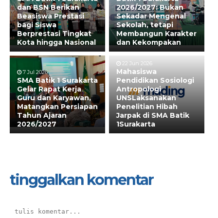
dan BSN Berikan
2026/2027: Bukan
Beasiswa Prestasi
Sekadar Mengenal
bagi Siswa
Sekolah, tetapi
Berprestasi Tingkat
Membangun Karakter
Kota hingga Nasional
dan Kekompakan
22 Jun 2026
Mahasiswa
7 Jul 2026
SMA Batik 1 Surakarta
Pendidikan Sosiologi
Gelar Rapat Kerja
Antropologi
Guru dan Karyawan,
UNSLaksanakan
Matangkan Persiapan
Penelitian Hibah
Tahun Ajaran
Jarpak di SMA Batik
2026/2027
1Surakarta
tinggalkan komentar