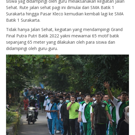
siswa yag didampingi oleh guru melaksanakan kegiatan Jalan
Sehat. Rute jalan sehat pagi ini dimulai dari SMA Batik 1
Surakarta hingga Pasar Kleco kemudian kembali lagi ke SMA
Batik 1 Surakarta.
Tidak hanya Jalan Sehat, kegiatan yang mendampingi Grand
Final Putra Putri Batik 2022 yakni mewarnai 65 motif batik
sepanjang 65 meter yang dilakukan oleh para siswa dan
didampingi oleh guru-guru.