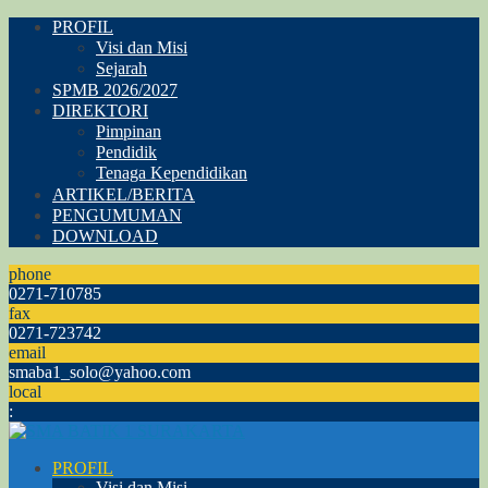
PROFIL
Visi dan Misi
Sejarah
SPMB 2026/2027
DIREKTORI
Pimpinan
Pendidik
Tenaga Kependidikan
ARTIKEL/BERITA
PENGUMUMAN
DOWNLOAD
phone
0271-710785
fax
0271-723742
email
smaba1_solo@yahoo.com
local
:
PROFIL
Visi dan Misi