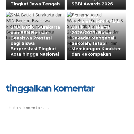
Tingkat Jawa Tengah
SBBI Awards 2026
31 Jul 2026
Bersama Astrid,
Wawalikota
Surakarta, MPLS SMA
4 Aug 2026
SMA Batik 1 Surakarta
Batik 1 Surakarta
dan BSN Berikan
2026/2027: Bukan
Beasiswa Prestasi
Sekadar Mengenal
bagi Siswa
Sekolah, tetapi
Berprestasi Tingkat
Membangun Karakter
Kota hingga Nasional
dan Kekompakan
tinggalkan komentar