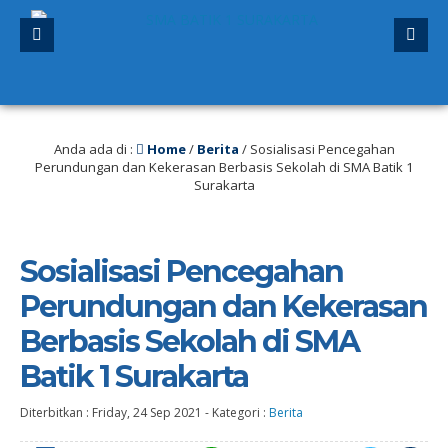
ang lalu
/ SPMB 2026/2027 sudah dibuka. Kuota peserta didik hampir penuh. S
Anda ada di :
Home
/
Berita
/
Sosialisasi Pencegahan
Perundungan dan Kekerasan Berbasis Sekolah di SMA Batik 1
Surakarta
Sosialisasi Pencegahan
Perundungan dan Kekerasan
Berbasis Sekolah di SMA
Batik 1 Surakarta
Diterbitkan :
Friday, 24 Sep 2021
-
Kategori :
Berita