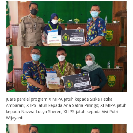
Juara paralel program X MIPA jatuh kepada Siska Fatika
Ambarani; X IPS jatuh kepada Aria Satria Piningit; XI MIPA jatuh
kepada Nazwa Lucya Sheren; XI IPS jatuh kepada Vivi Putri
Wijayanti.