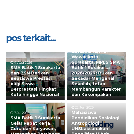
pos terkait...
31 Jul 2026
Bersama Astrid,
Wawalikota
Surakarta, MPLS SMA
4 Aug 2026
SMA Batik 1 Surakarta
Batik 1 Surakarta
dan BSN Berikan
2026/2027: Bukan
Beasiswa Prestasi
Sekadar Mengenal
bagi Siswa
Sekolah, tetapi
Berprestasi Tingkat
Membangun Karakter
Kota hingga Nasional
dan Kekompakan
22 Jun 2026
Mahasiswa
7 Jul 2026
SMA Batik 1 Surakarta
Pendidikan Sosiologi
Gelar Rapat Kerja
Antropologi
Guru dan Karyawan,
UNSLaksanakan
Matangkan Persiapan
Penelitian Hibah