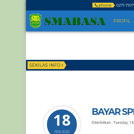
phone
0271-710
PROFIL
SEKILAS INFO
BAYAR SP
18
Diterbitkan :
Tuesday, 18
FEB 2020