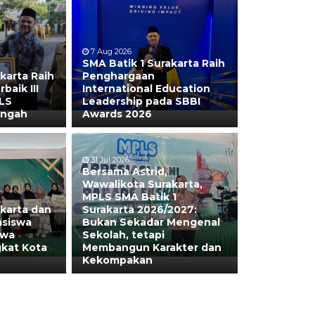
7 Aug 2026
SMA Batik 1 Surakarta Raih
karta Raih
Penghargaan
aik III
International Education
LS
Leadership pada SBBI
engah
Awards 2026
31 Jul 2026
Bersama Astrid,
Wawalikota Surakarta,
MPLS SMA Batik 1
akarta dan
Surakarta 2026/2027:
asiswa
Bukan Sekadar Mengenal
swa
Sekolah, tetapi
gkat Kota
Membangun Karakter dan
Kekompakan