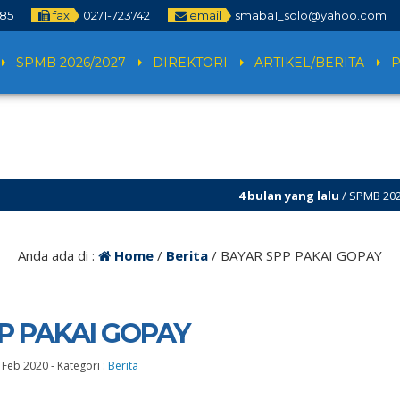
785
fax
0271-723742
email
smaba1_solo@yahoo.com
SPMB 2026/2027
DIREKTORI
ARTIKEL/BERITA
4 bulan yang lalu
/ SPMB 2026/2027 sudah 
Anda ada di :
Home
/
Berita
/
BAYAR SPP PAKAI GOPAY
P PAKAI GOPAY
 Feb 2020
-
Kategori :
Berita