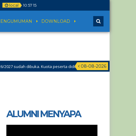
local
10
:
57
16
PENGUMUMAN
DOWNLOAD
08-08-2026
dibuka. Kuota peserta didik hampir penuh. Silakan segera mendaftar s
ALUMNI MENYAPA