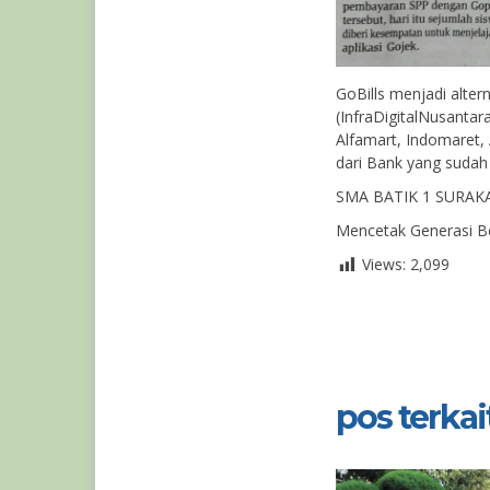
GoBills menjadi alter
(InfraDigitalNusanta
Alfamart, Indomaret,
dari Bank yang sudah 
SMA BATIK 1 SURAK
Mencetak Generasi Be
Views:
2,099
pos terkait