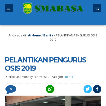
/ SPMB 2026/2027 sudah dibuka. Kuota peserta didik hampir penuh. Silakan se
Anda ada di :
Home
/
Berita
/
PELANTIKAN PENGURUS OSIS
2019
PELANTIKAN PENGURUS
OSIS 2019
Diterbitkan :
Monday, 4 Nov 2019
-
Kategori :
Berita
0