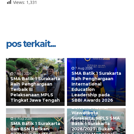
Views:
1,331
pos terkait...
7 Aug 2026
SMA Batik 1 Surakarta
7 Aug 2026
SMA Batik 1 Surakarta
Raih Penghargaan
Raih Penghargaan
International
Terbaik III
Education
Pelaksanaan MPLS
Leadership pada
Tingkat Jawa Tengah
SBBI Awards 2026
31 Jul 2026
Bersama Astrid,
Wawalikota
Surakarta, MPLS SMA
4 Aug 2026
SMA Batik 1 Surakarta
Batik 1 Surakarta
dan BSN Berikan
2026/2027: Bukan