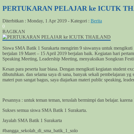
PERTUKARAN PELAJAR ke ICUTK T
Diterbitkan :
Monday, 1 Apr 2019
-
Kategori :
Berita
0
BAGIKAN
Siswa SMA Batik 1 Surakarta mengirim 9 siswanya untuk mengikuti
berjalan 19 Maret – 15 April 2019 berjalan baik. Kegiatan hari per
Speaking Meeting, Leadership Meeting, menyaksikan Songkran Festiv
Kesan para peserta luar biasa. Dengan mengikuti kegiatan student exch
dibutuhkan. dan selama saya di sana, banyak sekali pembelajaran yg
materi pun sangat bagus, saya diajarkan materi public speaking, lead
Pesannya : untuk teman teman, teruslah bermimpi dan belajar. karena
Sukses semua siswa SMA Batik 1 Surakarta.
Jayalah SMA Batik 1 Surakarta
#bangga_sekolah_di_sma_batik_1_solo