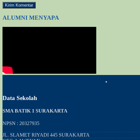
ALUMNI MENYAPA
Data Sekolah
SMA BATIK 1 SURAKARTA
NPSN : 20327935
JL. SLAMET RIYADI 445 SURAKARTA