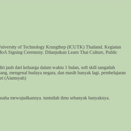
University of Technology Krungthep (ICUTK) Thailand. Kegiatan
 MoA Signing Ceremony. Dilanjutkan Learn Thai Culture, Public
i jauh dari keluarga dalam waktu 1 bulan, soft skill sangatlah
orang, mengenal budaya negara, dan masih banyak lagi. pembelajaran
ari (Alamsyah)
berusaha mewujudkannya. tuntutlah ilmu sebanyak banyaknya.