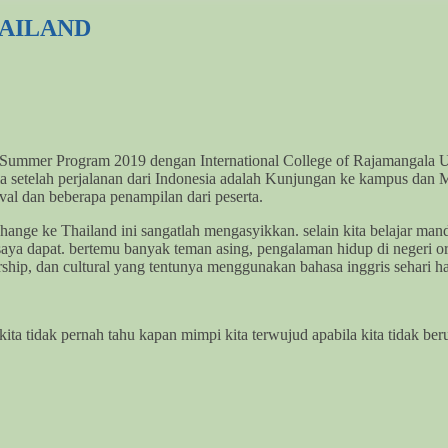
HAILAND
 Summer Program 2019 dengan International College of Rajamangala 
tama setelah perjalanan dari Indonesia adalah Kunjungan ke kampus dan
al dan beberapa penampilan dari peserta.
ange ke Thailand ini sangatlah mengasyikkan. selain kita belajar mandir
 saya dapat. bertemu banyak teman asing, pengalaman hidup di negeri 
ership, dan cultural yang tentunya menggunakan bahasa inggris sehari h
 kita tidak pernah tahu kapan mimpi kita terwujud apabila kita tidak 