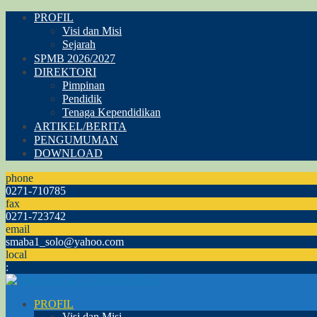
PROFIL
Visi dan Misi
Sejarah
SPMB 2026/2027
DIREKTORI
Pimpinan
Pendidik
Tenaga Kependidikan
ARTIKEL/BERITA
PENGUMUMAN
DOWNLOAD
phone
0271-710785
fax
0271-723742
email
smaba1_solo@yahoo.com
local
:
PROFIL
Visi dan Misi