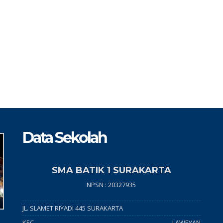
Data Sekolah
SMA BATIK 1 SURAKARTA
NPSN : 20327935
JL. SLAMET RIYADI 445 SURAKARTA
KEC.
LAWEYAN