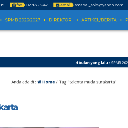
85
fax
0271-723742
email
smaba1_solo@yahoo.com
SPMB 2026/2027
DIREKTORI
ARTIKEL/BERITA
4 bulan yang lalu
/ SPMB 2026/2027
dan SPMB ditutup!
Anda ada di :
Home
/
Tag "talenta muda surakarta"
karta