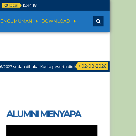
local
15
:
44
18
PENGUMUMAN
DOWNLOAD
02-08-2026
 sudah dibuka. Kuota peserta didik hampir penuh. Silakan segera mend
ALUMNI MENYAPA