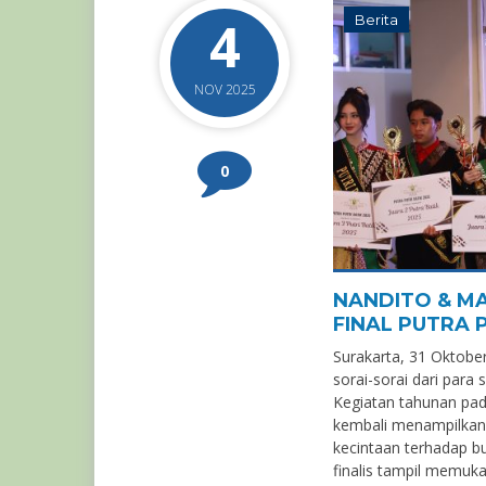
4
Berita
NOV 2025
0
NANDITO & MA
FINAL PUTRA P
Surakarta, 31 Oktob
sorai-sorai dari para 
Kegiatan tahunan pad
kembali menampilkan 
kecintaan terhadap bu
finalis tampil memuka