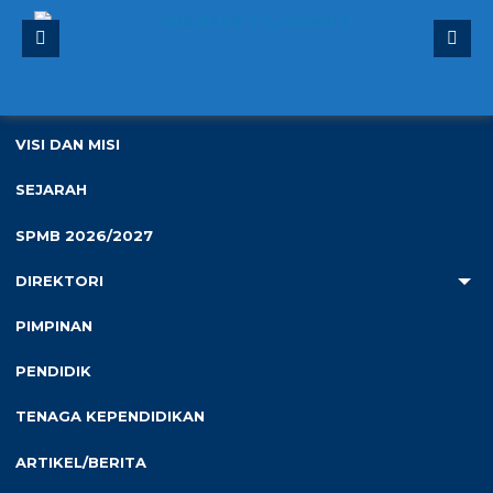
4
PROFIL
VISI DAN MISI
Anda ada di :
Home
/
Tag "SPMB"
( / Halaman : 2)
SEJARAH
SPMB 2026/2027
Tag : SPMB
DIREKTORI
PIMPINAN
Berita
PENDIDIK
TENAGA KEPENDIDIKAN
ARTIKEL/BERITA