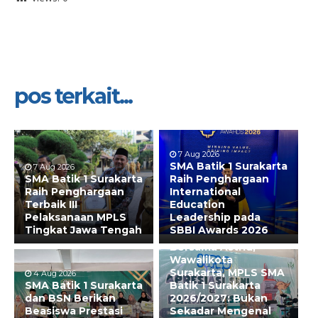
pos terkait...
7 Aug 2026
SMA Batik 1 Surakarta
7 Aug 2026
SMA Batik 1 Surakarta
Raih Penghargaan
Raih Penghargaan
International
Terbaik III
Education
Pelaksanaan MPLS
Leadership pada
Tingkat Jawa Tengah
SBBI Awards 2026
31 Jul 2026
Bersama Astrid,
Wawalikota
Surakarta, MPLS SMA
4 Aug 2026
SMA Batik 1 Surakarta
Batik 1 Surakarta
dan BSN Berikan
2026/2027: Bukan
Beasiswa Prestasi
Sekadar Mengenal