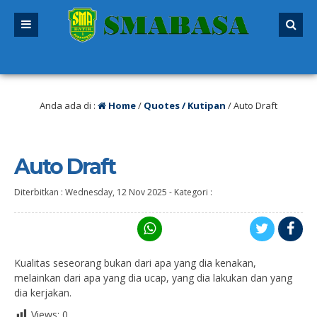
/ SPMB 2026/2027 sudah dibuka. Kuota peserta didik hampir penuh. Silakan s
tutup!
Anda ada di :
Home
/
Quotes / Kutipan
/
Auto Draft
Auto Draft
Diterbitkan :
Wednesday, 12 Nov 2025
-
Kategori :
Kualitas seseorang bukan dari apa yang dia kenakan,
melainkan dari apa yang dia ucap, yang dia lakukan dan yang
dia kerjakan.
Views:
0