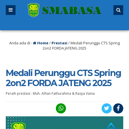
alu
/ SPMB 2026/2027 sudah dibuka. Kuota peserta didik hampir penuh. Silaka
Anda ada di :
Home
/
Prestasi
/
Medali Perunggu CTS Spring
2on2 FORDA JATENG 2025
Medali Perunggu CTS Spring
2on2 FORDA JATENG 2025
Peraih prestasi : Muh. Alfian Fathurahma & Rasya Vania