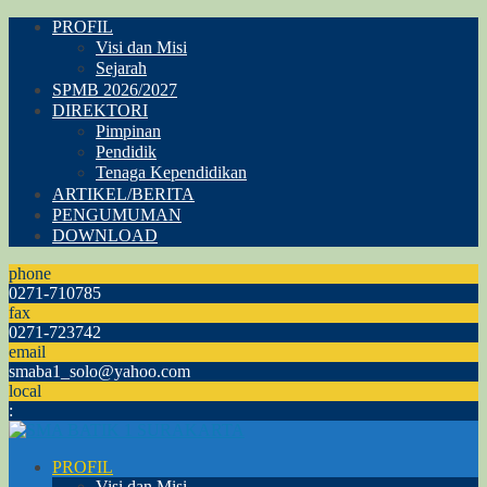
PROFIL
Visi dan Misi
Sejarah
SPMB 2026/2027
DIREKTORI
Pimpinan
Pendidik
Tenaga Kependidikan
ARTIKEL/BERITA
PENGUMUMAN
DOWNLOAD
phone
0271-710785
fax
0271-723742
email
smaba1_solo@yahoo.com
local
:
PROFIL
Visi dan Misi