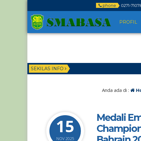
phone
0271-7107
PROFIL
SEKILAS INFO
Anda ada di :
H
Medali E
15
Champion
Bahrain 2
NOV 2025