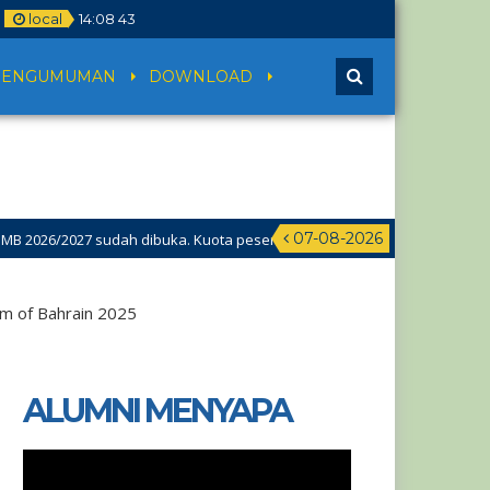
local
14
:
08
43
PENGUMUMAN
DOWNLOAD
07-08-2026
/2027 sudah dibuka. Kuota peserta didik hampir penuh. Silakan segera 
m of Bahrain 2025
ALUMNI MENYAPA