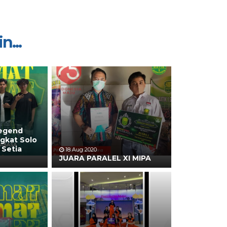
n...
Legend
gkat Solo
 Setia
18 Aug 2020
JUARA PARALEL XI MIPA