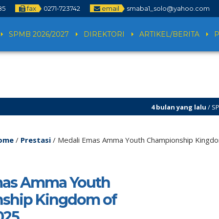
85
fax
0271-723742
email
smaba1_solo@yahoo.com
SPMB 2026/2027
DIREKTORI
ARTIKEL/BERITA
4 bulan yang lalu
/ SPMB 2026
ome
/
Prestasi
/
Medali Emas Amma Youth Championship Kingdo
mas Amma Youth
ship Kingdom of
025