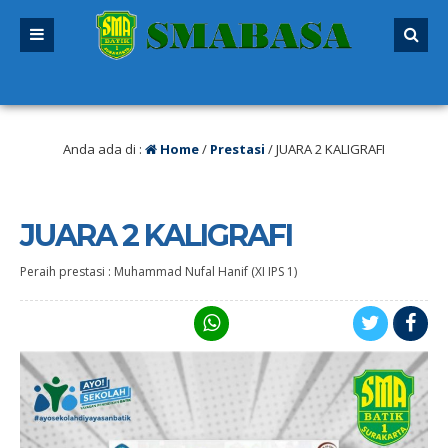
u
/ SPMB 2026/2027 sudah dibuka. Kuota peserta didik hampir penuh. Silakan 
itutup!
Anda ada di :
Home
/
Prestasi
/
JUARA 2 KALIGRAFI
JUARA 2 KALIGRAFI
Peraih prestasi : Muhammad Nufal Hanif (XI IPS 1)