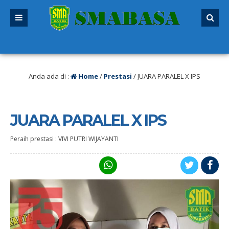
u
/ SPMB 2026/2027 sudah dibuka. Kuota peserta didik hampir penuh. Silakan 
itutup!
Anda ada di :
Home
/
Prestasi
/
JUARA PARALEL X IPS
JUARA PARALEL X IPS
Peraih prestasi : VIVI PUTRI WIJAYANTI