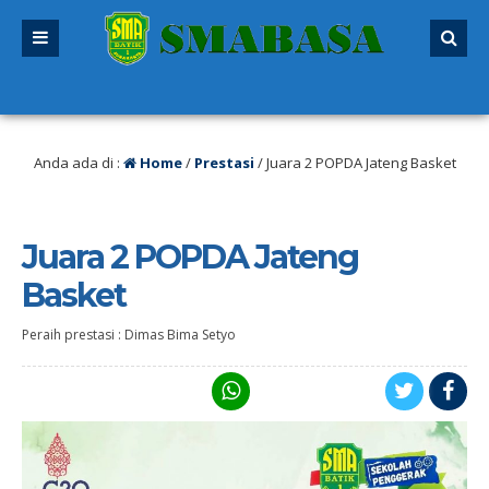
 lalu
/ SPMB 2026/2027 sudah dibuka. Kuota peserta didik hampir penuh. Sila
Anda ada di :
Home
/
Prestasi
/
Juara 2 POPDA Jateng Basket
Juara 2 POPDA Jateng
Basket
Peraih prestasi : Dimas Bima Setyo