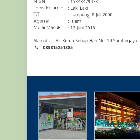
NISN
: 15348479473
Jenis Kelamin
: Laki Laki
T.T.L
: Lampung, 8 Juli 2000
Agama
: Islam
Mulai Masuk
: 12 Juni 2016
Alamat : Jl. Air Keruh Setiap Hari No. 14 Sumberjaya
083815251385