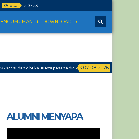
local
15
:
07
53
PENGUMUMAN
DOWNLOAD
07-08-2026
27 sudah dibuka. Kuota peserta didik hampir penuh. Silakan segera me
ALUMNI MENYAPA