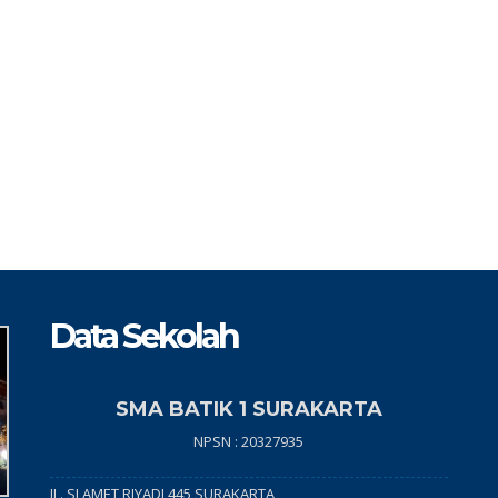
Data Sekolah
SMA BATIK 1 SURAKARTA
NPSN : 20327935
JL. SLAMET RIYADI 445 SURAKARTA