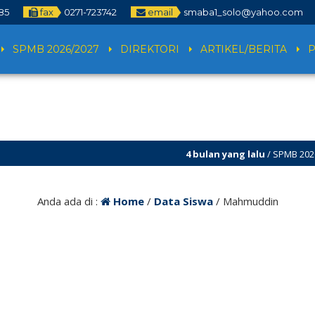
85
fax
0271-723742
email
smaba1_solo@yahoo.com
SPMB 2026/2027
DIREKTORI
ARTIKEL/BERITA
4 bulan yang lalu
/ SPMB 2026/20
dan SPMB ditutup!
Anda ada di :
Home
/
Data Siswa
/
Mahmuddin