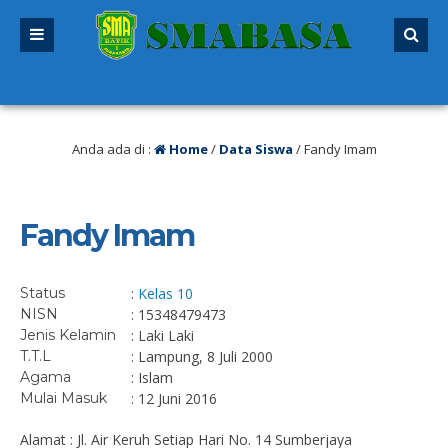
ng lalu
/ SPMB 2026/2027 sudah dibuka. Kuota peserta didik hampir penuh. Si
Anda ada di :
Home
/
Data Siswa
/
Fandy Imam
Fandy Imam
Status
:
Kelas 10
NISN
: 15348479473
Jenis Kelamin
: Laki Laki
T.T.L
: Lampung, 8 Juli 2000
Agama
: Islam
Mulai Masuk
: 12 Juni 2016
Alamat : Jl. Air Keruh Setiap Hari No. 14 Sumberjaya