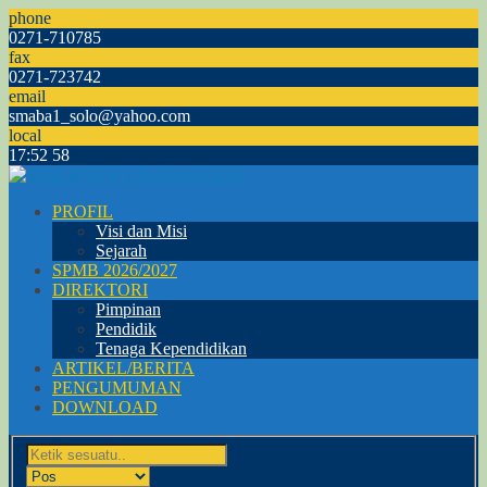
phone
0271-710785
fax
0271-723742
email
smaba1_solo@yahoo.com
local
17
:
52
58
PROFIL
Visi dan Misi
Sejarah
SPMB 2026/2027
DIREKTORI
Pimpinan
Pendidik
Tenaga Kependidikan
ARTIKEL/BERITA
PENGUMUMAN
DOWNLOAD