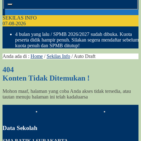
SEKILAS INFO
07-08-2026
4 bulan yang lalu
/ SPMB 2026/2027 sudah dibuka. Kuota
peserta didik hampir penuh. Silakan segera mendaftar sebelum
kuota penuh dan SPMB ditutup!
Anda ada di :
Home
/
Sekilas Info
/
Auto Draft
404
Konten Tidak Ditemukan !
Mohon maaf, halaman yang coba Anda akses tidak tersedia, atau
tautan menuju halaman ini telah kadaluarsa
Data Sekolah
SMA BATIK 1 SURAKARTA