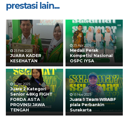
prestasi lain...
25 Apr 2026
Medali Perak
25 Feb 2020
JUARA KADER
Kompetisi Nasional
KESEHATAN
OSPC IYSA
9 Dec 2025
Juara 2 Kategori
Senior 48Kg FIGHT
15 Nov 2025
FORDA ASTA
Juara 1 Team WRABF
PROVINSI JAWA
piala Perbankin
TENGAH
Surakarta