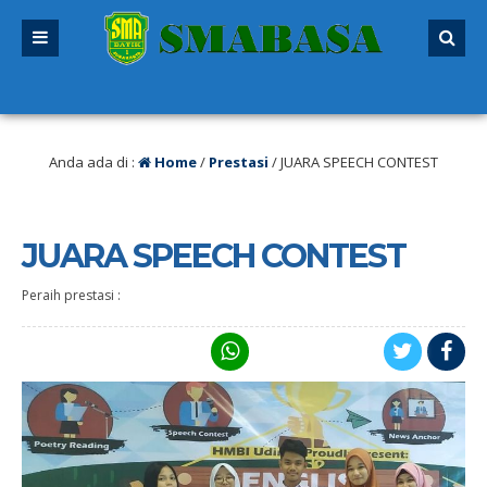
 SPMB 2026/2027 sudah dibuka. Kuota peserta didik hampir penuh. Silakan se
utup!
Anda ada di :
Home
/
Prestasi
/
JUARA SPEECH CONTEST
JUARA SPEECH CONTEST
Peraih prestasi :