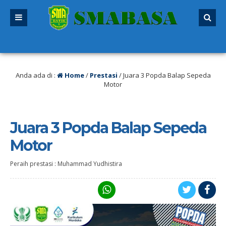
SPMB 2026/2027 sudah dibuka. Kuota peserta didik hampir penuh. Silakan seg
tup!
Anda ada di :
Home
/
Prestasi
/
Juara 3 Popda Balap Sepeda
Motor
Juara 3 Popda Balap Sepeda
Motor
Peraih prestasi : Muhammad Yudhistira