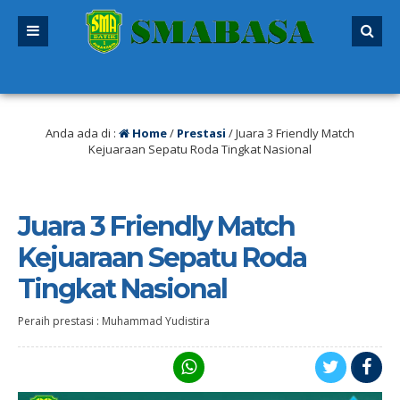
lu
/ SPMB 2026/2027 sudah dibuka. Kuota peserta didik hampir penuh. Silakan
ditutup!
Anda ada di :
Home
/
Prestasi
/
Juara 3 Friendly Match
Kejuaraan Sepatu Roda Tingkat Nasional
Juara 3 Friendly Match
Kejuaraan Sepatu Roda
Tingkat Nasional
Peraih prestasi : Muhammad Yudistira