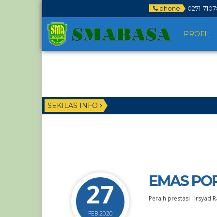
phone
0271-710
PROFIL
SEKILAS INFO
EMAS PO
27
Peraih prestasi : Irsyad
FEB 2020