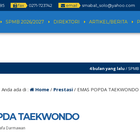
785
fax
0271-723742
email
smaba1_solo@yahoo.com
SPMB 2026/2027
DIREKTORI
ARTIKEL/BERITA
4 bulan yang lalu
/ SPMB 2026/202
dan SPMB ditutup!
Anda ada di :
Home
/
Prestasi
/
EMAS POPDA TAEKWONDO
PDA TAEKWONDO
 Rafa Darmawan