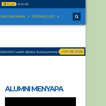
local
12
:
14
49
PENGUMUMAN
DOWNLOAD
09-08-2026
7 sudah dibuka. Kuota peserta didik hampir penuh. Silakan segera men
ALUMNI MENYAPA