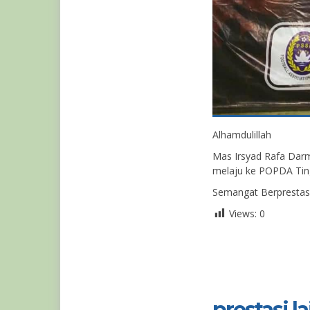
Alhamdulillah
Mas Irsyad Rafa Dar
melaju ke POPDA Tin
Semangat Berprestasi
Views:
0
prestasi lai