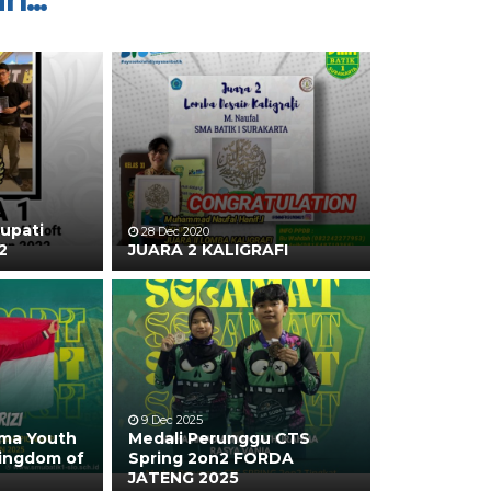
Bupati
28 Dec 2020
2
JUARA 2 KALIGRAFI
9 Dec 2025
ma Youth
Medali Perunggu CTS
ingdom of
Spring 2on2 FORDA
JATENG 2025