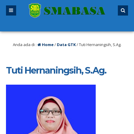
ng lalu
/ SPMB 2026/2027 sudah dibuka. Kuota peserta didik hampir penuh. Si
Anda ada di :
Home
/
Data GTK
/
Tuti Hernaningsih, S.Ag.
Tuti Hernaningsih, S.Ag.