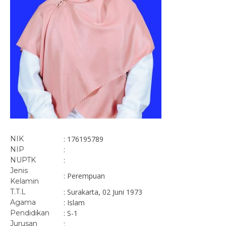
NIK
: 176195789
NIP
:
NUPTK
:
Jenis
: Perempuan
Kelamin
T.T.L
: Surakarta, 02 Juni 1973
Agama
: Islam
Pendidikan
: S-1
Jurusan
: