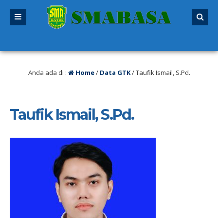
 lalu
/ SPMB 2026/2027 sudah dibuka. Kuota peserta didik hampir penuh. Sila
Anda ada di :
Home
/
Data GTK
/
Taufik Ismail, S.Pd.
Taufik Ismail, S.Pd.