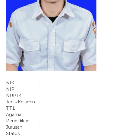
NIK
:
NIP
:
NUPTK
:
Jenis Kelamin
:
T.T.L
:
Agama
:
Pendidikan
:
Jurusan
:
Status
: