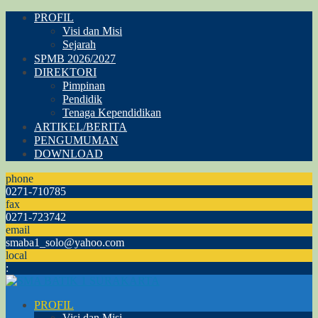
PROFIL
Visi dan Misi
Sejarah
SPMB 2026/2027
DIREKTORI
Pimpinan
Pendidik
Tenaga Kependidikan
ARTIKEL/BERITA
PENGUMUMAN
DOWNLOAD
phone
0271-710785
fax
0271-723742
email
smaba1_solo@yahoo.com
local
:
PROFIL
Visi dan Misi