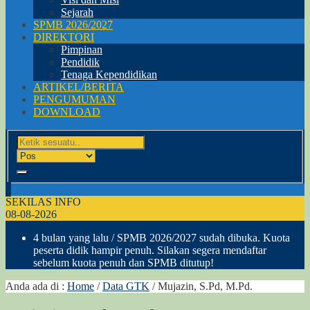
Sejarah
SPMB 2026/2027
DIREKTORI
Pimpinan
Pendidik
Tenaga Kependidikan
ARTIKEL/BERITA
PENGUMUMAN
DOWNLOAD
SEKILAS INFO
08-08-2026
4 bulan yang lalu
/ SPMB 2026/2027 sudah dibuka. Kuota
peserta didik hampir penuh. Silakan segera mendaftar
sebelum kuota penuh dan SPMB ditutup!
Anda ada di :
Home
/
Data GTK
/
Mujazin, S.Pd, M.Pd.