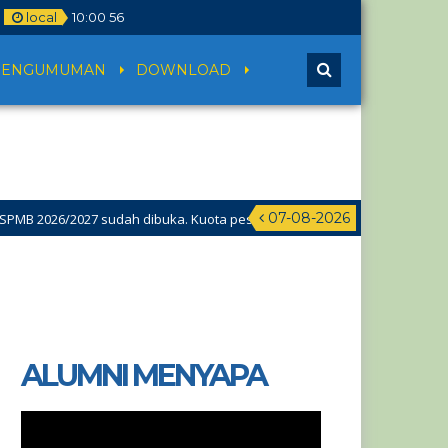
local
10
:
00
56
PENGUMUMAN
DOWNLOAD
07-08-2026
 2026/2027 sudah dibuka. Kuota peserta didik hampir penuh. Silakan se
ALUMNI MENYAPA