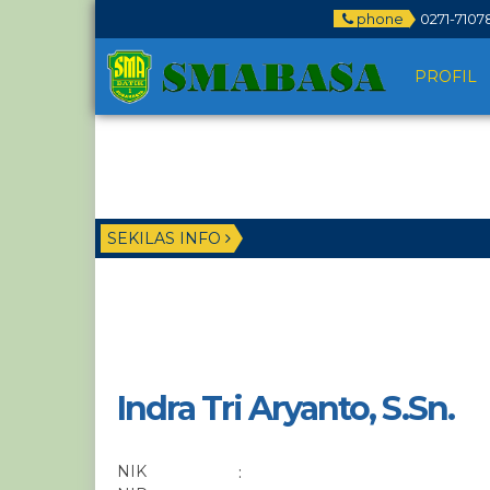
phone
0271-7107
PROFIL
SEKILAS INFO
Indra Tri Aryanto, S.Sn.
NIK
: