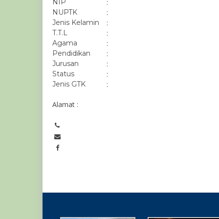
NIP
:
NUPTK
:
Jenis Kelamin
:
T.T.L
:
Agama
:
Pendidikan
:
Jurusan
:
Status
:
Jenis GTK
:
Alamat :