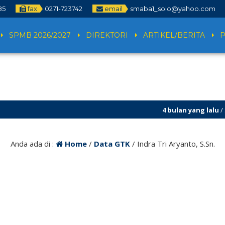
85
fax
0271-723742
email
smaba1_solo@yahoo.com
SPMB 2026/2027
DIREKTORI
ARTIKEL/BERITA
4 bulan yang lalu
/ SPMB
Anda ada di :
Home
/
Data GTK
/
Indra Tri Aryanto, S.Sn.