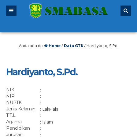
ang lalu
/ SPMB 2026/2027 sudah dibuka. Kuota peserta didik hampir penuh. S
Anda ada di :
Home
/
Data GTK
/
Hardiyanto, S.Pd.
Hardiyanto, S.Pd.
NIK
:
NIP
:
NUPTK
:
Jenis Kelamin
: Laki-laki
T.T.L
:
Agama
: Islam
Pendidikan
:
Jurusan
: