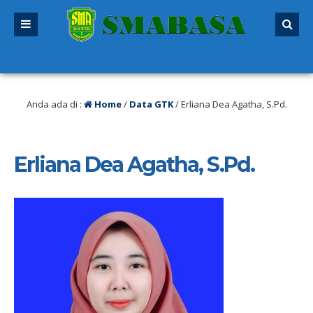
alu
/ SPMB 2026/2027 sudah dibuka. Kuota peserta didik hampir penuh. Silaka
 ditutup!
Anda ada di :
Home
/
Data GTK
/
Erliana Dea Agatha, S.Pd.
Erliana Dea Agatha, S.Pd.