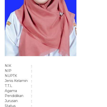
NIK
:
NIP
:
NUPTK
:
Jenis Kelamin
:
T.T.L
:
Agama
:
Pendidikan
:
Jurusan
:
Status
: