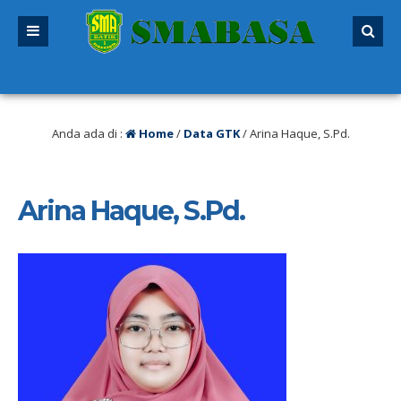
alu
/ SPMB 2026/2027 sudah dibuka. Kuota peserta didik hampir penuh. Silaka
Anda ada di :
Home
/
Data GTK
/
Arina Haque, S.Pd.
Arina Haque, S.Pd.