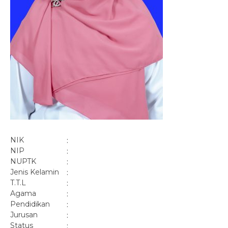
NIK
:
NIP
:
NUPTK
:
Jenis Kelamin
:
T.T.L
:
Agama
:
Pendidikan
:
Jurusan
:
Status
: