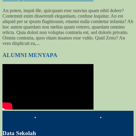
An potest, inquit ille, quicquam esse suavius quam nihil dolere?
Contemnit enim disserendi elegantiam, confuse loquitur. An est
aliquid per se ipsum flagitiosum, etiamsi nulla comitetur infamia? Ab
hoc autem quaedam non melius quam veteres, quaedam omnino
relicta. Quia dolori non voluptas contraria est, sed doloris privatio.
Omnia contraria, quos etiam insanos esse vultis. Quid Zeno? An
vero displicuit ea,...
ALUMNI MENYAPA
Data Sekolah