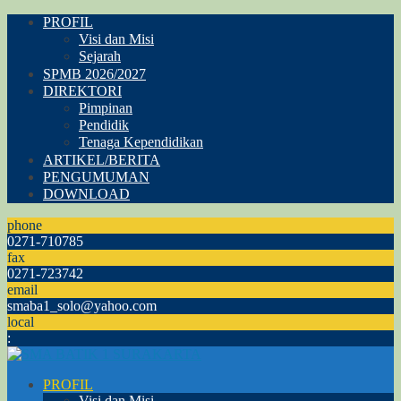
PROFIL
Visi dan Misi
Sejarah
SPMB 2026/2027
DIREKTORI
Pimpinan
Pendidik
Tenaga Kependidikan
ARTIKEL/BERITA
PENGUMUMAN
DOWNLOAD
phone
0271-710785
fax
0271-723742
email
smaba1_solo@yahoo.com
local
:
PROFIL
Visi dan Misi