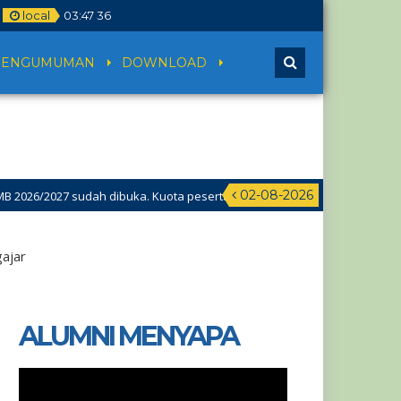
local
03
:
47
36
PENGUMUMAN
DOWNLOAD
02-08-2026
26/2027 sudah dibuka. Kuota peserta didik hampir penuh. Silakan sege
ajar
ALUMNI MENYAPA