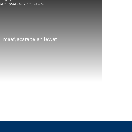
ASI : SMA Batik 1 Surakarta
maaf, acara telah lewat