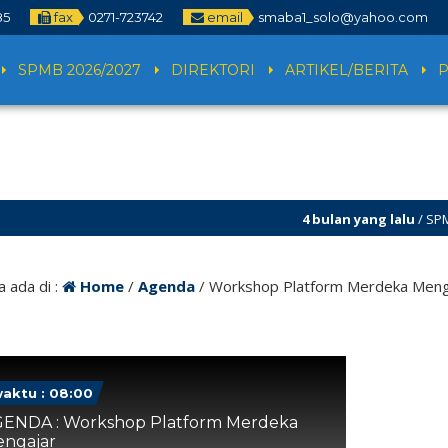
85
fax
0271-723742
email
smaba1_solo@yahoo.com
SPMB 2026/2027
DIREKTORI
ARTIKEL/BERITA
4 bulan yang lalu
/ SPMB 20
dan SPMB ditutup!
 ada di :
Home
/
Agenda
/
Workshop Platform Merdeka Meng
aktu : 08:00
ENDA : Workshop Platform Merdeka
ngajar