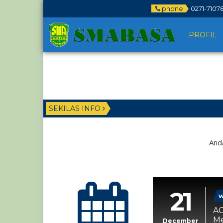
phone
0271-7107
PROFIL
SEKILAS INFO
Anda
21
w
AG
Me
December