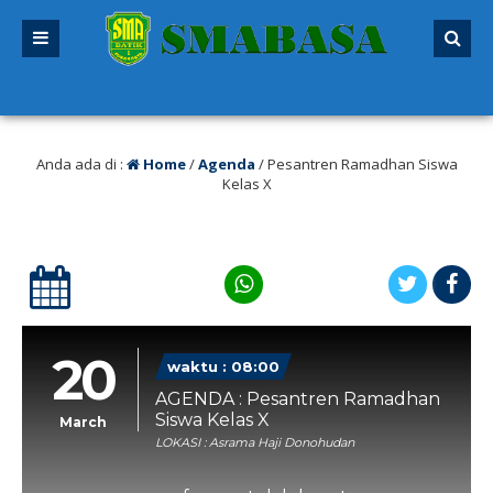
ng lalu
/ SPMB 2026/2027 sudah dibuka. Kuota peserta didik hampir penuh. Si
Anda ada di :
Home
/
Agenda
/
Pesantren Ramadhan Siswa
Kelas X
20
waktu : 08:00
AGENDA : Pesantren Ramadhan
Siswa Kelas X
March
LOKASI : Asrama Haji Donohudan