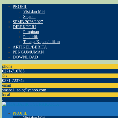
PROFIL
Visi dan Misi
Sejarah
SPMB 2026/2027
DIREKTORI
Pimpinan
Pendidik
Tenaga Kependidikan
ARTIKEL/BERITA
PENGUMUMAN
DOWNLOAD
phone
0271-710785
fax
0271-723742
email
smaba1_solo@yahoo.com
local
:
PROFIL
Visi dan Misi