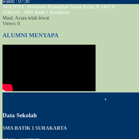
waktu : 07:30
AGENDA : Pesantren Ramadhan Siswa Kelas X 1443 H
LOKASI : SMA Batik 1 Surakarta
Maaf, Acara telah lewat
Views:
0
ALUMNI MENYAPA
Data Sekolah
SMA BATIK 1 SURAKARTA