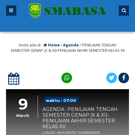
alu
/ SPMB 2026/2027 sudah dibuka. Kuota peserta didik hampir penuh. Silakan
Anda ada di :
Home
/
Agenda
/
PENILAIAN TENGAH
SEMESTER GENAP (X & XI)-PENILAIAN AKHIR SEMESTER KELAS XII
9
waktu : 07:00
AGENDA : PENILAIAN TENGAH
SEMESTER GENAP (X & XI)-
March
PENILAIAN AKHIR SEMESTER
KELAS XII
LOKASI : SMA BATIK 1 SURAKARTA