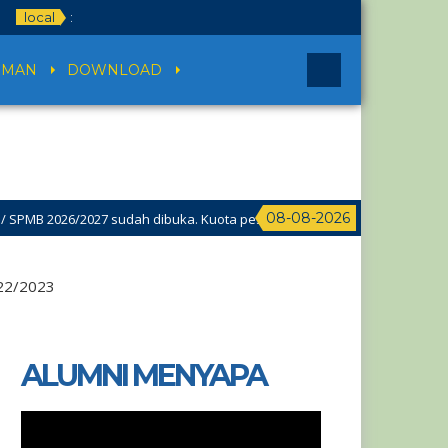
local
:
UMAN
DOWNLOAD
08-08-2026
PMB 2026/2027 sudah dibuka. Kuota peserta didik hampir penuh. Silakan
22/2023
ALUMNI MENYAPA