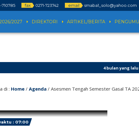
1-710785
fax
0271-723742
email
smaba1_solo@yahoo.com
2026/2027
DIREKTORI
ARTIKEL/BERITA
PENGUM
4 bulan yang lalu
/ S
a di :
Home
/
Agenda
/
Asesmen Tengah Semester Gasal TA 20
aktu : 07:00
ENDA : Asesmen Tengah Semester
sal TA 2022/2023