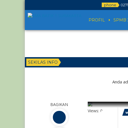
phone
027
PROFIL
SPMB 
SEKILAS INFO
Anda ad
BAGIKAN
5
Views:
0
w
AG
Ga
September