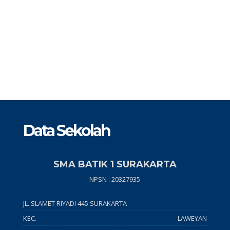
ASI : SMA Batik 1 Surakarta
maaf, acara telah lewat
Data Sekolah
SMA BATIK 1 SURAKARTA
NPSN : 20327935
JL. SLAMET RIYADI 445 SURAKARTA
KEC.
LAWEYAN