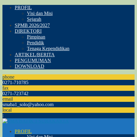
PROFIL
Visi dan Misi
Sejarah
SPMB 2026/2027
DIREKTORI
Pimpinan
Pendidik
Tenaga Kependidikan
ARTIKEL/BERITA
PENGUMUMAN
DOWNLOAD
phone
0271-710785
fax
0271-723742
email
smaba1_solo@yahoo.com
local
:
PROFIL
Visi dan Misi