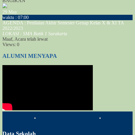
BAGIKAN
29
May
waktu : 07:00
AGENDA : Penilaian Akhir Semester Genap Kelas X & XI TA
2022/2023
LOKASI : SMA Batik 1 Surakarta
Maaf, Acara telah lewat
Views:
0
ALUMNI MENYAPA
Data Sekolah